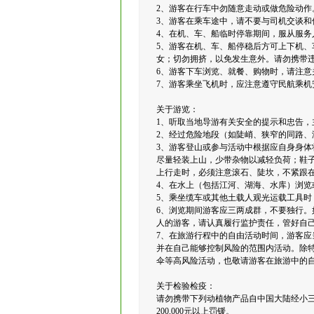
2、游客在行车中勿随意走动或做危险动作
3、游客在乘车途中，请不要与司机交谈
4、在机、车、船临时停靠期间，服从服务
5、游客在机、车、船停稳后方可上下机
女；切勿拥挤，以免发生意外。请勿携带
6、游客下车浏览、就餐、购物时，请注
7、游客乘坐飞机时，应注意遵守民航乘
关于游览：
1、听取当地导游有关安全的提示和忠告，
2、经过危险地段（如陡峭、狭窄的同路
3、游客登山或参与活动中根据应自身身
尽量轻装上山，少带杂物以减轻负荷；鞋
上行走时，必须注意滚石、陡坎，不紧跟
4、在水上（包括江河、湖海、水库）浏
5、乘坐缆车或其他土载人观光运载工具
6、浏览期间游客应三两成群，不要独行
人的游客，请认真履行监护责任，管好自
7、在旅游行程中的自由活动时间，游客应
并在自己能够控制风险的范围内活动。除
伞等高风险活动，也敬请游客在旅游中的
关于检验检疫：
请勿携带下列动植物产品自中国大陆经小三
200,000元以上罚锾。