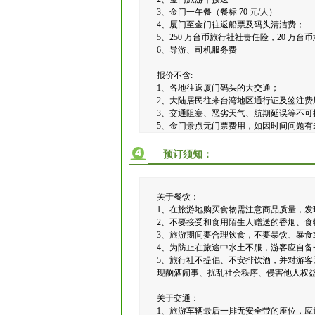
3、金门一午餐（餐标 70 元/人）
4、厦门至金门往返船票及码头清洁费；
5、250 万台币旅行社社责任险，20 万
6、导游、司机服务费
报价不含:
1、各地往返厦门码头的大交通；
2、大陆居民往来台湾地区通行证及签注费
3、交通阻塞、恶劣天气、航期延误等不可
5、金门景点无门票费用，如因时间问题有
预订须知：
关于餐饮：
1、在旅游地购买食物需注意商品质量，发
2、不要接受和食用陌生人赠送的香烟、食
3、旅游期间要合理饮食，不要暴饮、暴食
4、为防止在旅途中水土不服，游客应自
5、旅行社不提倡、不安排饮酒，并对游
现酗酒闹事、扰乱社会秩序、侵害他人权
关于交通：
1、旅游车辆最后一排无安全带的座位，