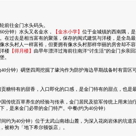
轮前往金门水头码头。
60分钟）水头又名金水，
【金水小学】
位于金城镇的西南隅，是
。在过去是相当富有的聚落，保存的闽式建筑与洋楼，是全岛最
像水头村人一样富裕，但要拥有像水头村那样华丽的房舍却不容
洋楼
【得月楼】
由早年漂洋过海前往南洋“讨生活”的金门乡亲
堡。
40分钟）碉堡四周挖掘了壕沟作为防护海边早期战备时有雷区可
金门贡糖特有的甜香，入口即化的口感，是金门特有的甜点，也是
）中国传统百草养生的经验与传承，金门居民及驻军传统上用来治
下，是来金门必带的金门特产。中餐(约为40分钟）
时间约为40分钟）位于太武山南雄山麓，为深入花岗岩体的坑道
工，被称为「地下希尔顿饭店」。