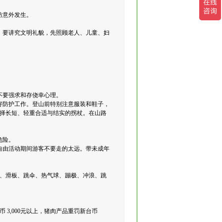
防意外发生。
；要讲究文明礼貌，先照顾老人、儿童、妇
不要强求和存侥幸心理。
好防护工作。登山前特别注意服装和鞋子，
择长短、轻重合适与结实的拐杖。在山路
危险。
自由活动期间游客不要走的太远。带未成年
、滑板、跳伞、热气球、蹦极、冲浪、跳
3,000元以上，猪肉产品重罚新台币