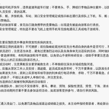
。
和催促司机开快车，违章超速和超车行驶；不要将头、手、脚或行李物品伸出窗外，以
人员安排，请勿远离。
、车、船。并按机场、车站、港口安全管理规定或指示标志通行及排队上下机、车、船
违禁物品。
意关好旅游车窗，拿完自己随身携带的贵重物品；出现遗失被盗由游客自行承担。
机安全管理规定，特别是不要在飞机上使用手机等无线电通讯工具或电子游戏等。
主要应预防意外事故和突发性疾病的发生。
、潮湿泛滑的道路等）不可拥挤；前往险峻处观光时应充分考虑自身的条件是否可行，
体状况进行，注意适当休息，避免过度激烈运动以及自身身体无法适应的活动，同时做
子要选择球鞋、布鞋和旅游鞋等平底鞋。以免登山不便和有碍安全；借助手掌要注意选
在登山人的正后面以防滚石伤人。
览或活动时，注意乘船安全要穿戴救生衣；不单独前往深水水域或危险河道。
时，应服从景区工作人员安排；遇超载、超员或其他异常时，千万不要乘坐，以防发生
。如果迷失方向，原则上应原地等候导游的到来或打电话求救、求助，千万不要着急。
己的孩子，不能让未成年人单独行动，并注意安全。
当选择自己能够控制风险的活动项目，
特殊团队外，旅行社不安排赛车、赛马、攀岩、滑翔、探险性漂流、滑雪、下海、潜水
自由活动期间尽量不要去参加这些活动，如若游客坚持参与，请自行承担风险。
通入境金门，以免遭罚及物品须退运或销煅之损失。未主动申报经查获者，将处新台币 