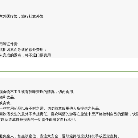
台币意外医疗险，旅行社意外险
用等证件费
抗拒因素而导致的额外费用；
未完成的景点，将不退门票费用
现食物不卫生或有异味变质的情况，切勿食用。
物和饮品。
或贪食。
备一些常用药品以备不时之需。切勿随意服用他人所提供之药品。
客因饮酒发生的意外不承担责任。喜欢喝酒的游客在旅途中应严格控制自己的酒量，饮
益以及造成自身损害的一切责任由游客自行承担。
应避免坐人，如坐该座位，应注意安全，遇颠簸路段应扶好扶手或固定座椅。