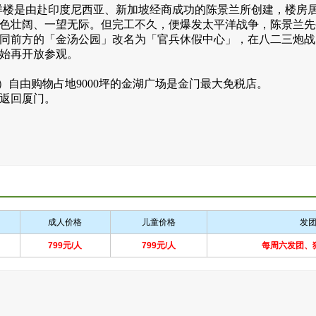
）洋楼是由赴印度尼西亚、新加坡经商成功的陈景兰所创建，楼房
景色壮阔、一望无际。但完工不久，便爆发太平洋战争，陈景兰先生
同前方的「金汤公园」改名为「官兵休假中心」，在八二三炮战
后始再开放参观。
分钟）自由购物占地9000坪的金湖广场是金门最大免税店。
返回厦门。
成人价格
儿童价格
发
799元/人
799元/人
每周六发团、