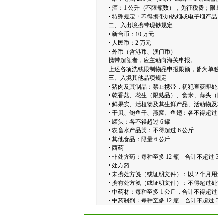
• 酒：1 公升（不限瓶数），免征税费；限
• 特殊规定：不得携带加热烟或电子烟产品
二、入出境携带现钞规定
• 新台币：10 万元
• 人民币：2 万元
• 外币（含港币、澳门币）
携带超额者，应主动向海关申报。
上述各项洗钱限制物品申报限额，皆为单独
三、入境其他品项规定
• 猪肉及其制品：禁止携带，初犯查获即处新
• 乾香菇、花生（限熟品）、食米、蒜头（
• 鲜果实、活植物及其生鲜产品、活动物
• 干贝、鲍鱼干、燕窝、鱼翅：各不得超过 1
• 罐头：各不得超过 6 罐
• 农畜水产品类：不得超过 6 公斤
• 其他食品：限量 6 公斤
• 西药
• 非处方药：每种至多 12 瓶，合计不超过 3
• 处方药
• 未携处方笺（或证明文件）：以 2 个月
• 携有处方笺（或证明文件）：不得超过处
• 中药材：每种至多 1 公斤，合计不得超过 1
• 中药制剂：每种至多 12 瓶，合计不超过 3