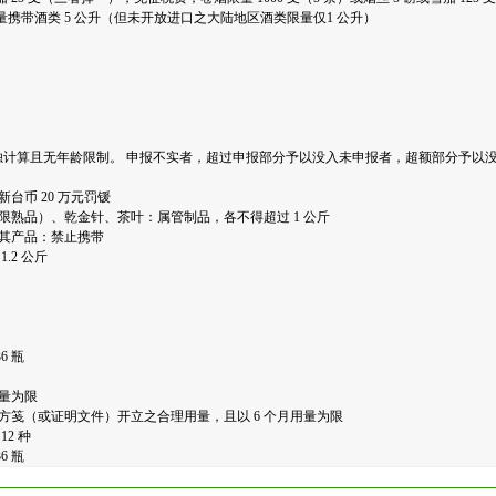
量携带酒类 5 公升（但未开放进口之大陆地区酒类限量仅1 公升）
计算且无年龄限制。 申报不实者，超过申报部分予以没入未申报者，超额部分予以
台币 20 万元罚锾
限熟品）、乾金针、茶叶：属管制品，各不得超过 1 公斤
及其产品：禁止携带
.2 公斤
6 瓶
用量为限
方笺（或证明文件）开立之合理用量，且以 6 个月用量为限
2 种
6 瓶