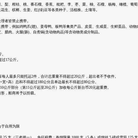
苹果、梨、柑桔、桃、番石榴、香蕉、枇杷、李、枣、栗、柚、石榴、杨梅、橄榄、葡萄、
生花生、槟榔、生姜、红(绿)豆等各类种子、活植株、土壤等。
处理者皆禁止携带。
禁止携带，例如鸡鸭爪(翅)、姜母鸭、板鸭等禽类产品、皮蛋、生咸蛋、生鲜蛋品、动物
、腊肉、火腿(肠)、自煮锅(含动物肉品)等含动物类成分制品。
：
斤。
超过17公斤。
旅客每人最多只能托运2件，合计总重量不得超过20公斤，超出者不予收件。
+宽+高）总和不得超过180公分且单边最长不得超过80公分。
10公斤部分（第11公斤起至20公斤）加收每公斤新台币20元超重费。
情形，船商将予以拒载。
以合于自用为限
雪茄 25 支（三者择一），免征税费；卷烟限量 1000 支（5 条）或烟丝 5 磅或雪茄 125 支