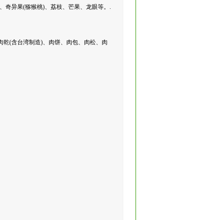
奇异果(猕猴桃)、荔枝、芒果、龙眼等。.
肉乾(含台湾制造)、肉饼、肉包、肉松、肉