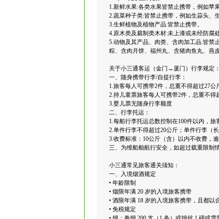
1.新鲜水果:各类水果皆禁止携带，例如
2.蔬菜种子类:皆禁止携带，例如生蒜头、
3.生鲜植物及植物产品:皆禁止携带。
4.原木类及裁制类木材:未上漆或未经防腐
5.动物及其产品、肉类、含肉加工品:皆
粽、含肉月饼、福州丸、含猪肉鱼丸、燕皮
关于小三通客运（金门→厦门）行李规定
一、随身携带行李/自提行李：
1.旅客每人可携带2件，总重不得超过27公
2.持儿童票旅客每人可携带2件，总重不得
3.婴儿票无随身行李额度
二、行李托运：
1.每船行李托运总数控制在100件以内，
2.单件行李不得超过20公斤；单件行李（长
3.收费标准：10公斤（含）以内不收费，逾
三、为维船舶航行安全，如超过载重限制
小三通常见旅客通关须知：
一、入境烟酒规定
• 年龄限制
• 烟限年满 20 岁的入境旅客携带
• 酒限年满 18 岁的入境旅客携带，且都
• 免税规定
• 烟：卷烟 200 支（1 条）或烟丝 1 磅或