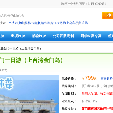
旅行社业务许可证：L-FJ-CJ00051
搜索：
土楼
|
武夷山
|
桂林
|
云南
|
帆船出海
|
鹭江夜游
|
海上会客厅
|
鼓浪屿
旅游
出境旅游
邮轮旅游
公司团队定制
研学&夏令营
签
出发金门一日游（上台湾金门岛）
金门一日游（上台湾金门岛）
限公司
799
线路价格：
￥
起
查看起价
线路类别：
厦门旅游 - 厦门.金门旅
发团日期：
每周六发团、独立包团
途经景点：
台湾金门岛
线路支持：
厦门康辉国际旅行社有