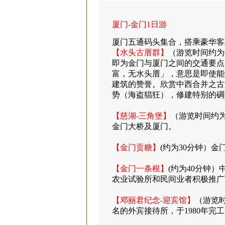
厦门-金门1日游
厦门五通码头集合，搭乘豪华客
【水头古厝群】
（游览时间约为
即为金门与厦门之间的交通要点
富，无水头厝」，意思是即使能
建筑的赞誉。欣赏中西合并之古
势（海盗猖狂），修建特别的碉
【慈湖-三角堡】
（游览时间约为
金门大桥及厦门。
【金门贡糖】
(约为30分钟）
【金门一条根】
(约为40分钟
农业试验所和民间业者积极推广
【邓丽君纪念-迎宾馆】
（游览
名的外宾接待所，于1980年完