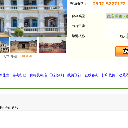
0592-5227122
咨询电话：
价格类型：
出行日期：
旅游人数：
成人
人气/评论：
1901 /0
荐理由
参考行程
价格及标准
预订须知
线路预订
在线咨询
打印线路
收藏
四年始创县治。