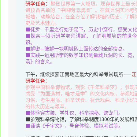
研学任务：
攀登世界第一大城垣，现存世界上最长
遗预备名单的“中国明清城墙”。在藏兵洞实地考
城墙，动静结合，在全方位了解城墙的历史、了解
史及艺术魅力。
■徒步—千里之行始于足下，历史中穿行，感受文化
■探索—倾听研学老师讲解，了解明城墙的前世今
识。
■解密—破解一块明城砖上面传达的全部信息。
■实践—运用所学的数学知识测量藏兵洞的长、宽
汤》的含义。
下午，继续探索江南地区最大的科举考试场所——
江
研学任务：
参观中国科举博物馆，观影《千年科举梦》；参观
感受“为国选材，唯才是举”的文化内核，参观地
习俗、考生用品、科举饮食、状元戏曲、科举小说
的伟大历史与艰辛。
■体验穿古装、学礼仪、科举探秘、跨龙门。
■参观科举博物馆，了解科举制度1300年的发展和
■诵读《千字文》，号舍体验、模拟考试等。