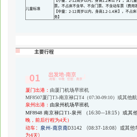
【小童：2-12周岁以内，身高1.2米以下】，含
票，不占床不含早、不含门票、不含动车票（费用
儿童标准
【中童：2-12周岁以内，身高1.2-1.4米】，不
务】
主要行程
出发地-南京
01
-用餐：中晚 住宿：南京
厦门出港：
由厦门机场早班机
MF8507厦门T3-南京禄口T4（07:30-09:10）
泉州出港：
由泉州机场早班机
16:30—18:15
MF8948 南京禄口T1-泉州 （
）或其
晚，前后行程为4天）
动车：
泉州-南京南
D3142 （08:37-18:08）或其
为4天）