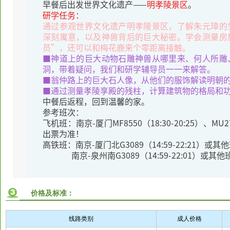
早餐后出发世界文化遗产——
明孝陵景区
。
研学任务：
通过参观世界文化遗产明孝陵景区，了解朱元璋的
深刻寓意，以及神兽背后的巨大秘密。学会测量房
员”，还可以和梅花鹿来个零距离接触。
■神道上的巨大动物石雕神兽从哪里来、何人所雕
洞，带着疑问，我们和研学辅导员一一来解答。
■翁仲路上的巨大石人像，从他们的服饰解读明朝
■通过测量孝陵享殿的残柱，计算建筑物的格局和
中餐后返程，回到温馨的家。
参考班次：
飞机班：南京-厦门MF8550（18:30-20:25）、MU
出票为准！
高铁班：南京-厦门北G3089（14:59-22:21）
南京-泉州南G3089（14:59-22:01）或其
价格及标准：
线路类别
成人价格