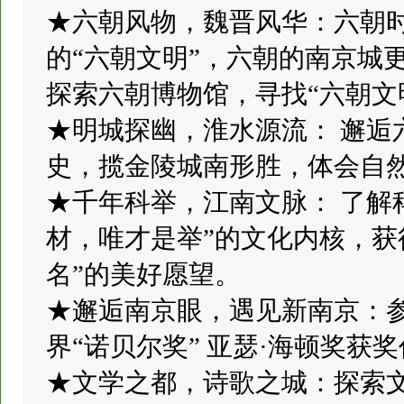
★六朝风物，魏晋风华：六朝
的“六朝文明”，六朝的南京城
探索六朝博物馆，寻找“六朝文
★明城探幽，淮水源流： 邂逅
史，揽金陵城南形胜，体会自
★千年科举，江南文脉： 了解
材，唯才是举”的文化内核，获
名”的美好愿望。
★邂逅南京眼，遇见新南京：
界“诺贝尔奖” 亚瑟·海顿奖获
★文学之都，诗歌之城：探索