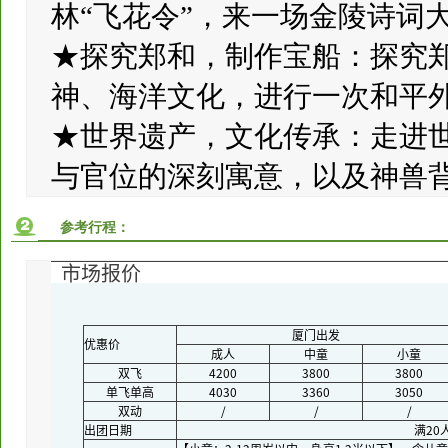
林“飞花令”，来一场金陵诗词
★探究郑和，制作宝船：探究
神、海洋文化，进行一次和平
★世界遗产，文化传承：走进
与官位的深刻寓意，以及神兽
参考行程：
市场报价
厦门出发
优惠价
成人
中童
小童
双飞
4200
3800
3800
单飞单高
4030
3360
3050
双动
/
/
/
出团日期
满20