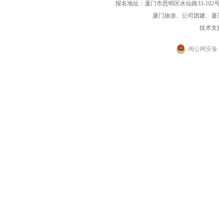
报名地址：厦门市思明区水仙路33-102号海光大厦一
厦门旅游、公司团建、厦
技术支
闽公网安备 35