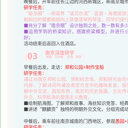
晚餐后，开车前往长江边的河西新城区，新南京城市
研学任务：
“南京眼”—桥梁界“诺贝尔奖” 亚瑟·海顿奖
般斜拉的钢索振翅向上就像竖琴的琴弦，同学们穿行
■充分了解“南京眼”设计独到之处，数一数有多
■运用学到的桥梁知识，搭建桥梁模型，并进行
好；
活动结束后返回入住酒店。
南京深度研学
03
-用餐：早中晚 住宿：南京
早餐后出发，走访：
郑和公园+制作宝船
研学任务：
通过对南京郑和公园、郑和纪念馆、郑和研究会的
内容、了解诗词吟诵及南京方言中的趣味发音，探
解中外交流、国际形势，南京的历史底蕴、文化传
外交、科学航海的爱国主义教育。
■绘制航海图、了解郑和故事、海丝知识竞答、经
■讲述“麒麟贡”独特的明朝外交文化，分组完成
中餐后，乘车前往南京城南的门西地区，参观
愚园+
研学任务：