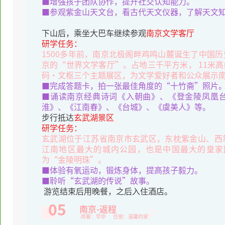
■增强孩子团队协作，提升社交认知能力。
■参观紫金山天文台，看古代天文仪器，了解天文
下山后，乘坐大巴车继续参观
南京文学客厅
研学任务：
1500多年前，南京北极阁畔鸡鸣山麓诞生了中国
京的“世界文学客厅”。占地三千平方米， 11米
码·文枢三个主题展区，为文学爱好者和公众展示
■完成答题卡，拍一张最佳角度的“十竹斋”照片
■诵读南京经典诗词《入朝曲》、《登金陵凤凰
淮》、《江南春》、《台城》、《虞美人》等。
步行抵达
玄武湖景区
研学任务：
玄武湖位于江苏省南京市玄武区，东枕紫金山、西
江南地区最大的城内公园，也是中国最大的皇家
为“金陵明珠”。
■体验有氧运动，锻炼身体，提高孩子毅力。
■聆听“玄武湖的传说”故事。
游览结束后用晚餐，之后入住酒店。
05
南京-返程
-用餐：早中 住宿：温馨的家