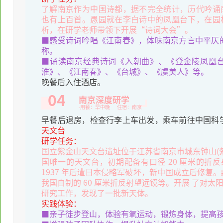
了解南京作为中国诗都，据不完全统计，历代吟诵
也有上百首。愚园就在李白诗中的凤凰台下，在园
析，在研学老师带领下开展“诗词大会”。
■感受诗词吟唱《江南春》，体味南京方言中平仄
称。
■诵读南京经典诗词《入朝曲》、《登金陵凤凰
淮》、《江南春》、《台城》、《虞美人》等。
晚餐后入住酒店。
04
南京深度研学
-用餐：早中晚 住宿：南京
早餐后退房，检查行李上车出发，乘车前往中国科
天文台
研学任务：
国立紫金山天文台遗址位于江苏省南京市城东钟山(
国唯一的天文台，初期配备有口径 20 厘米的折反
1937 年后遭日本侵略军破坏，新中国成立后修复
我国自制的 60 厘米折反射望远镜等。开展 了对
研究工作，发现了一批新天体。
实践体验：
■亲子徒步登山，体验有氧运动，锻炼身体，提高