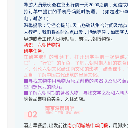
导游人员最晚会在您出行前一天20:00之前，短
持订单中提供的手机号码随时畅通。（如超过20:
电，谢谢！）
温馨提示：导游会提前1天与您确认集合时间及地
人行程，我们将准时准点出发，拒绝等候，如因客
导游或者工作人员接站后，前往六朝博物馆。
初识：六朝博物馆
研学任务：
在研学老师的带领下，打开研学手册一起穿越
官”、“行官”的角色，了解六朝时期人们的衣食
术，讨论六朝文化给江南文化的影响；结合课本，
瓦当，了解中国古代建筑的屋顶文化。
■寻找文物中用动物为原型创造的陶器以及思考蕴
空间想象力的能力。
■了解六朝时期的著名人物，寻找文学之都和六朝
晚餐品尝特色美食，入住酒店。
南京深度研学
02
-用餐：早中晚 住宿：南京
酒店早餐后, 出发前往
南京明城墙中华门段
，用脚步