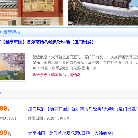
_当季特推
辉【畅享韩国】首尔南怡岛经典5天4晚（厦门出发）
星级航空：大韩航空厦门直飞，家门口出发，一次旅行畅玩韩国首
娱乐：观看风靡世界的特色表演—涂鸦秀；网红打卡骑行体验—江
点： 韩剧《冬季恋歌》拍摄取景地：春
途经景点：韩国首尔、南怡岛
游
99
厦门康辉【畅享韩国】首尔南怡岛经典5天4晚（厦门出发
起
D-JP001
发团日期：2026年6月-8月
99
奢享韩国 . 暑假首尔双乐园6日游（大韩航空）
起