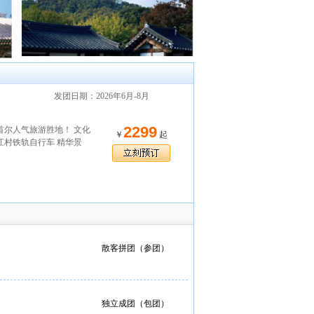
发团日期：2026年6月-8月
2299
尔人气旅游胜地！ 文化
￥
起
村铁轨自行车 精华景
）
散客拼团（参团）
独立成团（包团）