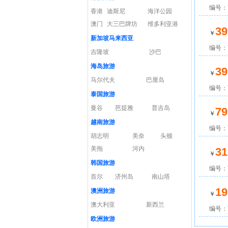
编号：
香港
迪斯尼
海洋公园
澳门
大三巴牌坊
维多利亚港
39
￥
新加坡马来西亚
编号：W
吉隆坡
沙巴
海岛旅游
39
￥
马尔代夫
巴厘岛
编号：W
泰国旅游
曼谷
芭提雅
普吉岛
79
￥
越南旅游
编号：W
胡志明
美奈
头顿
美拖
河内
31
￥
韩国旅游
编号：W
首尔
济州岛
南山塔
19
澳洲旅游
￥
澳大利亚
新西兰
编号：W
欧洲旅游