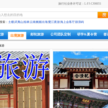
旅行社业务许可证：L-FJ-CJ00051
搜索：
土楼
|
武夷山
|
桂林
|
云南
|
帆船出海
|
鹭江夜游
|
海上会客厅
|
鼓浪屿
旅游
邮轮旅游
公司团队定制
研学&夏令营
签
出境旅游
旅游