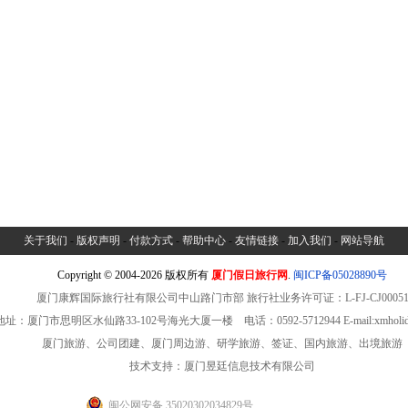
关于我们
-
版权声明
-
付款方式
-
帮助中心
-
友情链接
-
加入我们
-
网站导航
Copyright © 2004-2026 版权所有
厦门假日旅行网
.
闽ICP备05028890号
厦门康辉国际旅行社有限公司中山路门市部 旅行社业务许可证：L-FJ-CJ0005
址：厦门市思明区水仙路33-102号海光大厦一楼 电话：0592-5712944 E-mail:xmholiday
厦门旅游、公司团建、厦门周边游、研学旅游、签证、国内旅游、出境旅游
技术支持：厦门昱廷信息技术有限公司
闽公网安备 35020302034829号