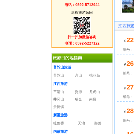
电话：0592-5712944
康辉旅游顾问
江西旅
扫一扫加微信咨询
22
￥
电话：0592-5227122
编号：C
旅游目的地指南
26
￥
普陀山旅游
编号：C
普陀山
舟山
桃花岛
江西旅游
27
￥
三清山
婺源
龙虎山
编号：C
井冈山
瑞金
南昌
景德镇
28
￥
新疆旅游
编号：C
吐鲁番
天池
鄯善
内蒙旅游