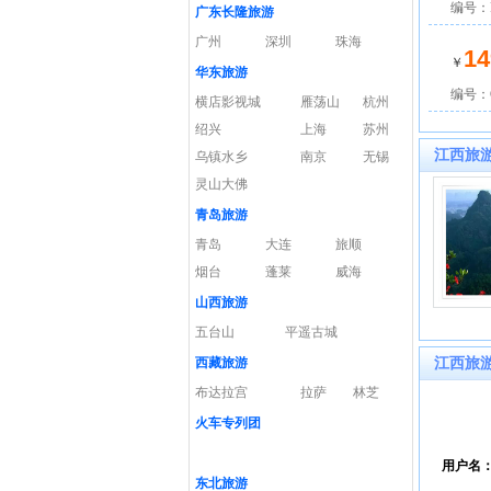
编号：
广东长隆旅游
广州
深圳
珠海
14
￥
华东旅游
编号：C
横店影视城
雁荡山
杭州
绍兴
上海
苏州
江西旅
乌镇水乡
南京
无锡
灵山大佛
青岛旅游
青岛
大连
旅顺
烟台
蓬莱
威海
山西旅游
五台山
平遥古城
西藏旅游
江西旅
布达拉宫
拉萨
林芝
火车专列团
用户名
东北旅游