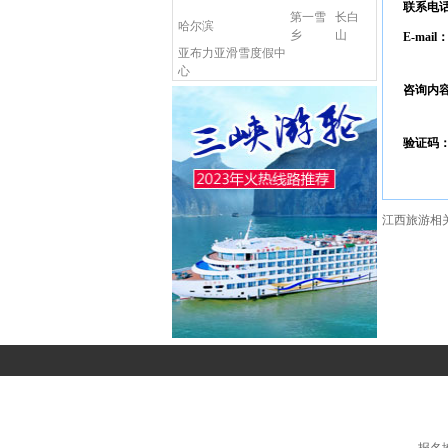
联系电
第一雪
长白
哈尔滨
乡
山
E-mail
亚布力亚滑雪度假中
心
咨询内
验证码
江西旅游相