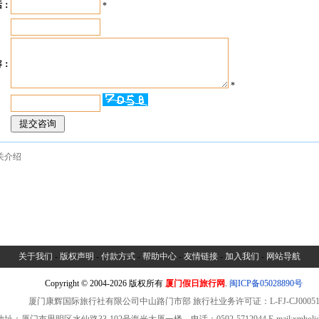
话：
*
：
容：
*
：
关介绍
关于我们
-
版权声明
-
付款方式
-
帮助中心
-
友情链接
-
加入我们
-
网站导航
Copyright © 2004-2026 版权所有
厦门假日旅行网
.
闽ICP备05028890号
厦门康辉国际旅行社有限公司中山路门市部 旅行社业务许可证：L-FJ-CJ0005