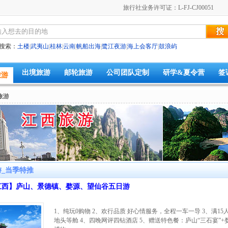
旅行社业务许可证：L-FJ-CJ00051
搜索：
土楼
|
武夷山
|
桂林
|
云南
|
帆船出海
|
鹭江夜游
|
海上会客厅
|
鼓浪屿
出境旅游
邮轮旅游
公司团队定制
研学&夏令营
签
旅游
旅游
_当季特推
江西】庐山、景德镇、婺源、望仙谷五日游
1、纯玩0购物 2、欢行品质 好心情服务，全程一车一导 3、满15人
地头等舱 4、四晚网评四钻酒店 5、赠送特色餐：庐山“三石宴”+婺