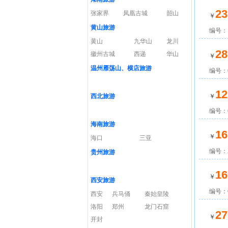
23
张家界
凤凰古城
韶山
￥
黄山旅游
编号：
黄山
九华山
龙川
28
徽州古城
西递
华山
￥
温州雁荡山、横店旅游
编号：C
12
西北旅游
￥
编号：C
海南旅游
16
￥
海口
三亚
编号：Z
贵州旅游
16
￥
西安旅游
编号：C
西安
兵马俑
秦始皇陵
洛阳
郑州
龙门石窟
27
￥
开封