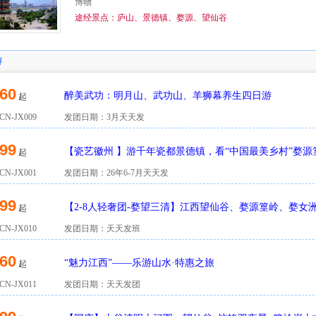
博物
途经景点：庐山、景德镇、婺源、望仙谷
游
60
醉美武功：明月山、武功山、羊狮幕养生四日游
起
N-JX009
发团日期：3月天天发
99
【瓷艺徽州 】游千年瓷都景德镇，看“中国最美乡村”婺源
起
N-JX001
发团日期：26年6-7月天天发
99
【2-8人轻奢团-婺望三清】江西望仙谷、婺源篁岭、婺女
起
N-JX010
发团日期：天天发班
60
“魅力江西”——乐游山水·特惠之旅
起
N-JX011
发团日期：天天发团