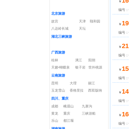
16
￥
编号：C
北京旅游
故宫
天津
颐和园
19
￥
八达岭长城
天坛
编号：C
湖北三峡旅游
21
￥
广西旅游
编号：C
桂林
漓江
阳朔
15
天籁•蝴蝶泉
银子岩
世外桃源
￥
云南旅游
编号：C
昆明
大理
丽江
14
玉龙雪山
香格里拉
西双版纳
￥
四川、重庆
编号：C
成都
峨眉山
九寨沟
16
黄龙
重庆
三峡游船
￥
乐山
都江堰
编号：C
湖南旅游