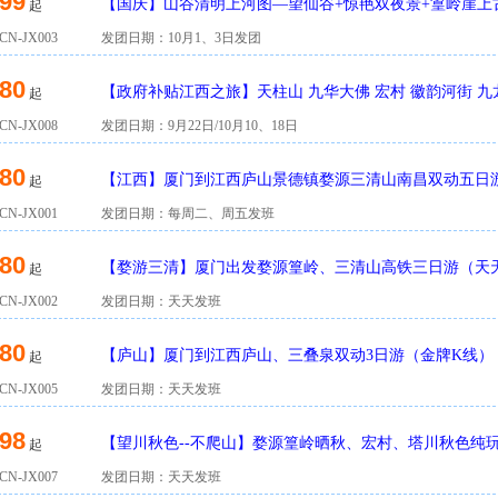
99
【国庆】山谷清明上河图—望仙谷+惊艳双夜景+篁岭崖上古
起
日游
N-JX003
发团日期：10月1、3日发团
80
【政府补贴江西之旅】天柱山 九华大佛 宏村 徽韵河街 九
起
N-JX008
发团日期：9月22日/10月10、18日
80
【江西】厦门到江西庐山景德镇婺源三清山南昌双动五日
起
N-JX001
发团日期：每周二、周五发班
80
【婺游三清】厦门出发婺源篁岭、三清山高铁三日游（天
起
N-JX002
发团日期：天天发班
80
【庐山】厦门到江西庐山、三叠泉双动3日游（金牌K线）
起
N-JX005
发团日期：天天发班
98
【望川秋色--不爬山】婺源篁岭晒秋、宏村、塔川秋色纯玩
起
N-JX007
发团日期：天天发班