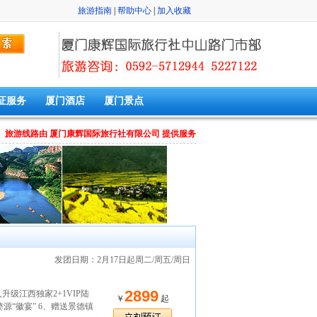
旅游指南
|
帮助中心
|
加入收藏
证服务
厦门酒店
厦门景点
旅游线路由 厦门康辉国际旅行社有限公司 提供服务
发团日期：2月17日起周二/周五/周日
2899
升级江西独家2+1VIP陆
￥
起
源“徽宴” 6、赠送景德镇