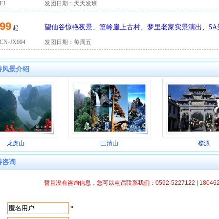
FJ
发团日期：天天发班
99
望仙谷惊艳夜景、篁岭崖上古村、梦里老家实景演出、5A
起
N-JX004
发团日期：每周五
游风景介绍
龙虎山
三清山
婺源
游咨询
暂且没有咨询信息，您可以电话联系我们：0592-5227122 | 1804
：
*