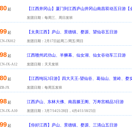
80
【江西井冈山】厦门到江西庐山井冈山南昌双动五日游【
起
发团日期：每周三、周日发班
99
【太美江西】庐山、景德镇、婺源、望仙谷五日游
起
N-JX012
发团日期：2月17日起周二/周五/周日
98
江西赣州武功山、羊狮幕、仙女湖、仙女谷动车三日游
起
N-JX-A12
发团日期：天天发班
80
【江西纯玩3日游】四大天王-望仙谷、葛仙山、篁岭、婺
起
B-JX
发团日期：每周五发班
98
江西庐山、东林大佛、南昌滕王阁、万寿宫精品3日游
起
N-JX-A10
发团日期：3月7/14/21/28日，4月4/11/18/25日
99
【你好江西】庐山、景德镇、婺源、三清山五日游
起