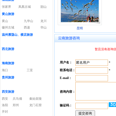
张家界
凤凰古城
韶山
黄山旅游
黄山
九华山
龙川
徽州古城
西递
华山
昆明
温州雁荡山、横店旅游
云南旅游咨询
西北旅游
暂且没有咨询信息
用户名：
*
海南旅游
海口
三亚
联系电话：
*
贵州旅游
E-mail：
西安旅游
咨询内容：
西安
兵马俑
秦始皇陵
洛阳
郑州
龙门石窟
验证码：
开封