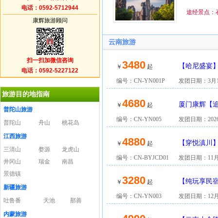
电话：0592-5712944
途经景点：石
康辉旅游顾问
云南旅游
扫一扫加微信咨询
3480
【哈尼盛宴】
￥
起
电话：0592-5227122
编号：CN-YN001P
发团日期：3月1
旅游目的地指南
4680
厦门康辉【
￥
起
普陀山旅游
编号：CN-YN005
发团日期：202
普陀山
舟山
桃花岛
江西旅游
4880
【穿悦滇川】
￥
起
三清山
婺源
龙虎山
编号：CN-BYJCD01
发团日期：11月
井冈山
瑞金
南昌
景德镇
3280
【纯玩享民
￥
起
新疆旅游
（玉龙雪山）
编号：CN-YN003
发团日期：12月0
吐鲁番
天池
鄯善
内蒙旅游