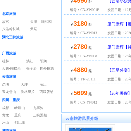
4990
【云南小众
￥
起
六日游
编号：CN-YN001P
发团日期：12月
北京旅游
故宫
天津
颐和园
3180
厦门康辉【厦
￥
起
八达岭长城
天坛
编号：CN-YN013
发团日期：202
湖北三峡旅游
2780
厦门康辉【纯
￥
起
广西旅游
编号：CN-YN008
发团日期：25
桂林
漓江
阳朔
4880
天籁•蝴蝶泉
银子岩
世外桃源
【五星盛宴】
￥
起
云南旅游
山/大索道）
编号：YN-26111
发团日期：26
昆明
大理
丽江
5699
玉龙雪山
香格里拉
西双版纳
【26年暑假】
￥
起
四川、重庆
编号：CN-YN012
发团日期：26年
成都
峨眉山
九寨沟
黄龙
重庆
三峡游船
云南旅游风景介绍
乐山
都江堰
湖南旅游