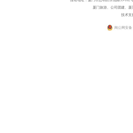
报名地址：厦门市思明区水仙路33-102号海光大厦一
厦门旅游、公司团建、厦
技术支
闽公网安备 35