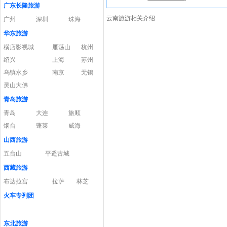
广东长隆旅游
云南旅游相关介绍
广州
深圳
珠海
华东旅游
横店影视城
雁荡山
杭州
绍兴
上海
苏州
乌镇水乡
南京
无锡
灵山大佛
青岛旅游
青岛
大连
旅顺
烟台
蓬莱
威海
山西旅游
五台山
平遥古城
西藏旅游
布达拉宫
拉萨
林芝
火车专列团
东北旅游