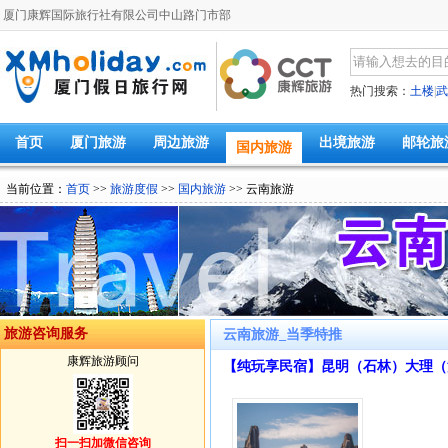
厦门康辉国际旅行社有限公司中山路门市部
热门搜索：
土楼
|
武
首页
厦门旅游
周边旅游
出境旅游
邮轮旅
国内旅游
当前位置：
首页
>>
旅游度假
>>
国内旅游
>> 云南旅游
旅游咨询服务
云南旅游_当季特推
康辉旅游顾问
【纯玩享民宿】昆明（石林）大理（
飞5晚6日游
扫一扫加微信咨询