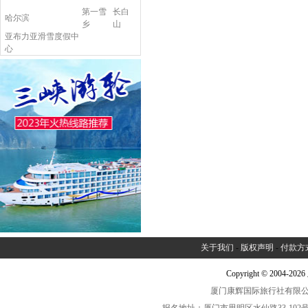
第一雪
长白
哈尔滨
乡
山
亚布力亚滑雪度假中
心
关于我们
-
版权声明
-
付款方
Copyright © 2004-2
厦门康辉国际旅行社有限公司中