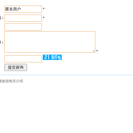
：
*
话：
*
：
容：
*
：
顶旅游相关介绍