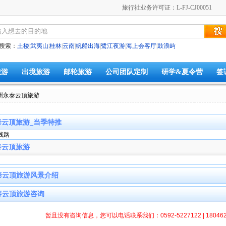
旅行社业务许可证：L-FJ-CJ00051
搜索：
土楼
|
武夷山
|
桂林
|
云南
|
帆船出海
|
鹭江夜游
|
海上会客厅
|
鼓浪屿
旅游
出境旅游
邮轮旅游
公司团队定制
研学&夏令营
签
福州永泰云顶旅游
泰云顶旅游_当季特推
线路
泰云顶旅游
泰云顶旅游风景介绍
泰云顶旅游咨询
暂且没有咨询信息，您可以电话联系我们：0592-5227122 | 1804