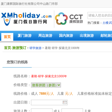
厦门康辉国际旅行社有限公司中山路门市部
热门搜索：
土楼
|
武
厦门旅游
周边旅游
国内旅游
出境旅游
邮轮旅
首页
首页-旅游预订
>
研学旅游
>
暑期·研学·探索北京1000年
您预订的线路
线路名称：
暑期·研学·探索北京1000年
价格类型：
线路价格：
成人
7880
元/人
儿童
元/人
儿童价格标准如未标定
出团日期：
旅游人数：
成人
儿童