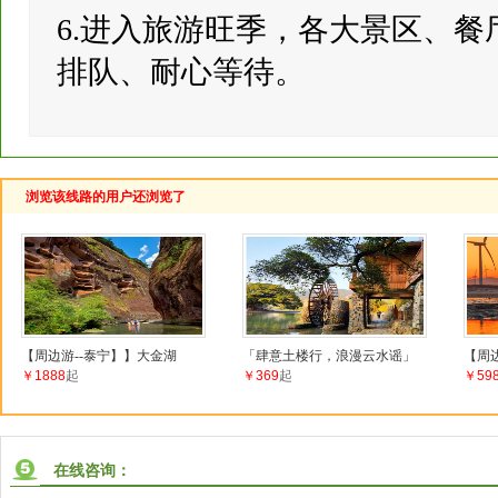
6.进入旅游旺季，各大景区、
排队、耐心等待。
浏览该线路的用户还浏览了
【周边游--泰宁】】大金湖
「肆意土楼行，浪漫云水谣」
【周
￥1888
起
￥369
起
￥59
在线咨询：