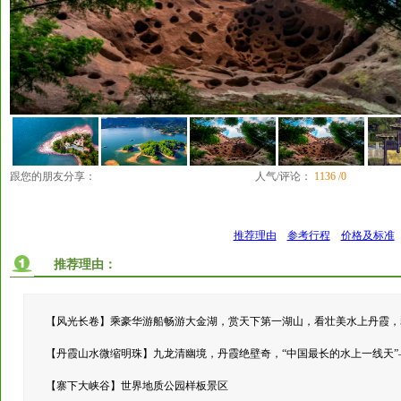
跟您的朋友分享：
人气/评论：
1136 /0
推荐理由
参考行程
价格及标准
推荐理由：
【风光长卷】乘豪华游船畅游大金湖，赏天下第一湖山，看壮美水上丹霞，
【丹霞山水微缩明珠】九龙清幽境，丹霞绝壁奇，“中国最长的水上一线天”
【寨下大峡谷】世界地质公园样板景区