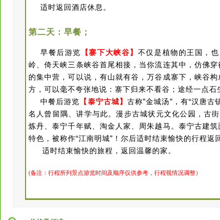
适时返回酒店休息。
第二天：
早餐；
早餐后游览
【
寨下大峡谷】
不仅是植物的王国，也
岭、倚天峡三条峡谷首尾相接，当你流连其中，仿佛穿
的集中营，可以说，有山就有谷，万谷成寨下，峡谷构
方，可以毫不夸张地说：寨下归来不看谷；途经一点石
中餐后游览
【泰宁古城】
古称”金城汤”，有“汉唐
名人曾留隅、讲学与此。漫步古城状元文化公园，古街、
炼丹、泰宁千年赋、淘金人家、周朱越马。泰宁古建筑
特色，被称作“江南明城”！尔后适时结束愉快的行程返
适时结束愉快的旅程，返回温馨的家。
(备注：行程所列景点游览时间及顺序仅供参考，行程视情况调整）