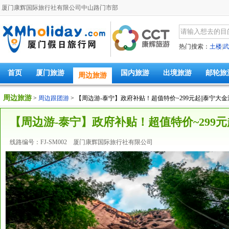
厦门康辉国际旅行社有限公司中山路门市部
热门搜索：
土楼
|
武
首页
厦门旅游
国内旅游
出境旅游
邮轮旅
周边旅游
周边旅游
>
周边跟团游
> 【周边游-泰宁】政府补贴！超值特价~299元起||泰宁
【周边游-泰宁】政府补贴！超值特价~299
线路编号：FJ-SM002 厦门康辉国际旅行社有限公司