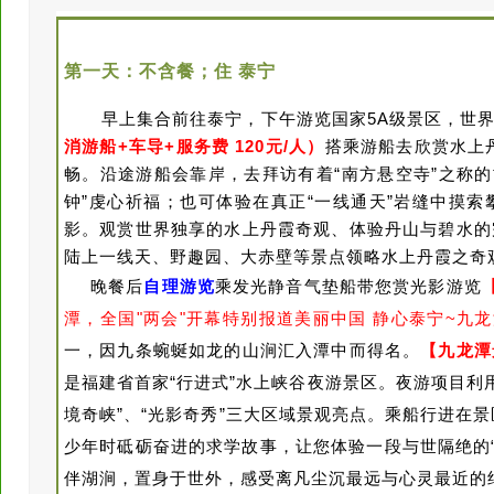
第一天：
不含餐；住
泰宁
早上集合前往泰宁，下午游览国家5A级景区，世界
消游船
+车导+服务费 120元/人）
搭乘游船去欣赏水上
畅。沿途游船会靠岸，去拜访有着“南方悬空寺”之称
钟”虔心祈福；也可体验在真正“一线通天”岩缝中摸索
影。观赏世界独享的水上丹霞奇观、体验
丹山
与碧水的
陆上一线天、野趣园、大赤壁等景点领略水上丹霞之奇
晚餐后
自理游览
乘发光静音气垫船带您赏光影
游览
潭，全国"两会"开幕特别报道美丽中国 静心泰宁~九龙
一，因九条蜿蜒如龙的山涧汇入潭中而得名。
【九龙潭
是福建省首家“行进式”水上峡谷夜游景区。夜游项目利用
境奇峡”、“光影奇秀”三大区域景观亮点。乘船行进在
少年时砥砺奋进的求学故事，让您体验一段与世隔绝的“
伴湖涧，置身于世外，感受离凡尘沉最远与心灵最近的