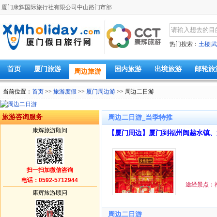
厦门康辉国际旅行社有限公司中山路门市部
热门搜索：
土楼
|
武
首页
厦门旅游
国内旅游
出境旅游
邮轮旅
周边旅游
当前位置：
首页
>>
旅游度假
>>
厦门周边游
>> 周边二日游
旅游咨询服务
周边二日游_当季特推
康辉旅游顾问
【厦门周边】厦门到福州闽越水镇、
扫一扫加微信咨询
电话：0592-5712944
途经景点：
康辉旅游顾问
周边二日游