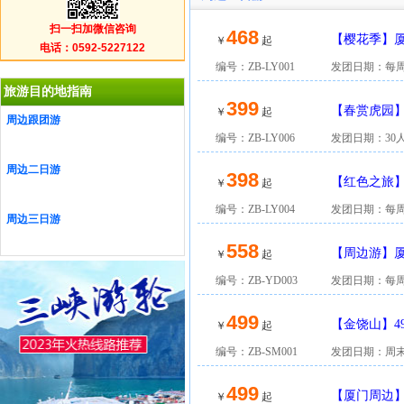
扫一扫加微信咨询
468
【樱花季】
￥
起
电话：0592-5227122
编号：ZB-LY001
发团日期：每
旅游目的地指南
399
【春赏虎园
￥
起
周边跟团游
游
编号：ZB-LY006
发团日期：30
周边二日游
398
【红色之旅
￥
起
汽车二日
编号：ZB-LY004
发团日期：每
周边三日游
558
【周边游】
￥
起
酒店汽车2日
编号：ZB-YD003
发团日期：每
499
【金饶山】4
￥
起
编号：ZB-SM001
发团日期：周
499
【厦门周边
￥
起