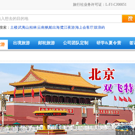
旅行社业务许可证：L-FJ-CJ00051
搜索：
土楼
|
武夷山
|
桂林
|
云南
|
帆船出海
|
鹭江夜游
|
海上会客厅
|
鼓浪屿
出境旅游
邮轮旅游
公司团队定制
研学&夏令营
签
旅游
1
2
3