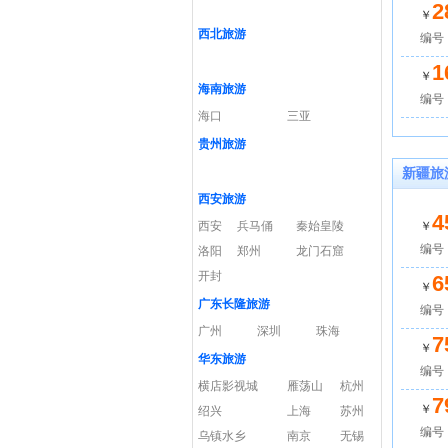
2
￥
西北旅游
编号：
1
￥
海南旅游
编号：
海口
三亚
贵州旅游
新疆旅
西安旅游
4
西安
兵马俑
秦始皇陵
￥
编号
洛阳
郑州
龙门石窟
开封
6
￥
广东长隆旅游
编号：c
广州
深圳
珠海
7
￥
华东旅游
编号：c
横店影视城
雁荡山
杭州
7
￥
绍兴
上海
苏州
编号：
乌镇水乡
南京
无锡