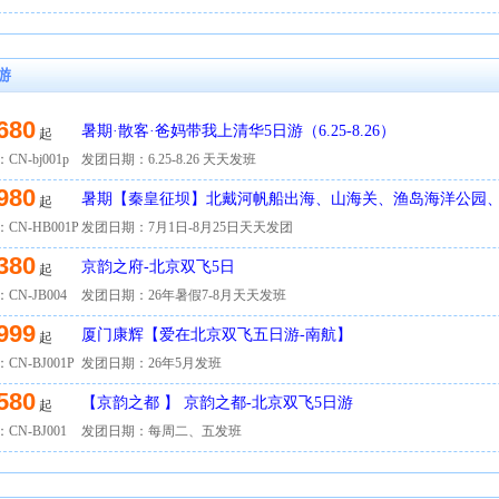
游
680
暑期·散客·爸妈带我上清华5日游（6.25-8.26）
起
CN-bj001p
发团日期：6.25-8.26 天天发班
980
暑期【秦皇征坝】北戴河帆船出海、山海关、渔岛海洋公园
起
场、乌兰布统草原6日游
CN-HB001P
发团日期：7月1日-8月25日天天发团
380
京韵之府-北京双飞5日
起
CN-JB004
发团日期：26年暑假7-8月天天发班
999
厦门康辉【爱在北京双飞五日游-南航】
起
CN-BJ001P
发团日期：26年5月发班
580
【京韵之都 】 京韵之都-北京双飞5日游
起
CN-BJ001
发团日期：每周二、五发班