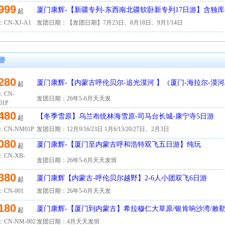
999
厦门康辉-【新疆专列-东西南北疆软卧新专列17日游】含独
起
CN-XJ-A1
发团日期：【发团日期】7月23日、8月18日、9月1/14日
游
280
厦门康辉-【内蒙古呼伦贝尔-追光漠河 】（厦门-海拉尔-漠河
起
六日游
：CN-
发团日期：26年5-6月天天发
01P
480
【冬季雪原】乌兰布统林海雪原-司马台长城-康宁寺5日游
起
CN-NM01P
发团日期：12月9/16/23日 1月6/13/20/27日、2月3日
080
厦门康辉-【厦门至内蒙古呼和浩特双飞五日游】纯玩
起
CN-XB-
发团日期：26年5-6月天天发班
380
厦门康辉【内蒙古-呼伦贝尔越野】2-6人小团双飞6日游
起
CN-001
发团日期：26年5-6月天天发
180
厦门康辉-【厦门到内蒙古】希拉穆仁大草原/银肯响沙湾/敕勒
起
CN-NM-002
发团日期：4月天天发班