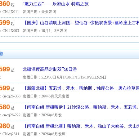
860
“魅力江西”——乐游山水·特惠之旅
起
CN-JX011
发团日期：天天发团
699
【国庆】山谷清明上河图—望仙谷+惊艳双夜景+篁岭崖上古村
起
游
CN-JX003
发团日期：10月1、3日发团
游
599
北疆深度高品定制双飞8日游
起
：
发团日期：5.23/30日 6月1/6/8/11/13/15/18/20/22/26日
599
【新疆北疆】五彩滩，禾木，喀纳斯，独库公路，唐布拉草
起
衣草，赛里木湖双飞8日游
n-xj26-333
发团日期：26年6月天天发团
580
【闽南自组 新疆喀伊】21沙漠公路、喀纳斯、禾木、五彩滩
起
草原、天山双飞8日游
n-xj26-222
发团日期：2026年6月发
980
【闽南自组 新疆北疆】喀纳斯、禾木、独山子大峡谷、天山
起
儿井、火焰山双飞8日游
CN-xj2611
发团日期：2026年6月发班