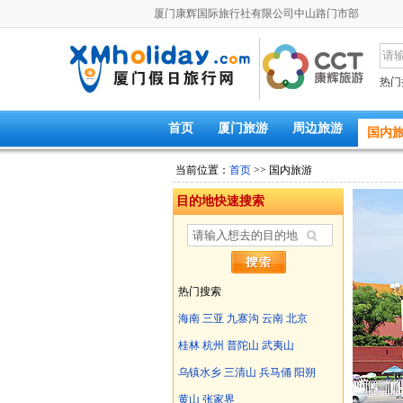
厦门康辉国际旅行社有限公司中山路门市部
热门
首页
厦门旅游
周边旅游
国内
当前位置：
首页
>> 国内旅游
目的地快速搜索
热门搜索
海南
三亚
九寨沟
云南
北京
桂林
杭州
普陀山
武夷山
乌镇水乡
三清山
兵马俑
阳朔
黄山
张家界