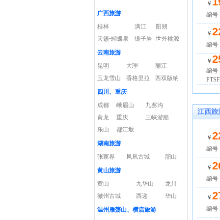
1
￥
广西旅游
编号：
桂林
漓江
阳朔
2
￥
天籁•蝴蝶泉
银子岩
世外桃源
编号：
云南旅游
2
￥
昆明
大理
丽江
编号
玉龙雪山
香格里拉
西双版纳
PTSF
四川、重庆
成都
峨眉山
九寨沟
江西旅
黄龙
重庆
三峡游船
乐山
都江堰
2
￥
湖南旅游
编号：
张家界
凤凰古城
韶山
2
￥
黄山旅游
编号：
黄山
九华山
龙川
2
徽州古城
西递
华山
￥
编号：
温州雁荡山、横店旅游