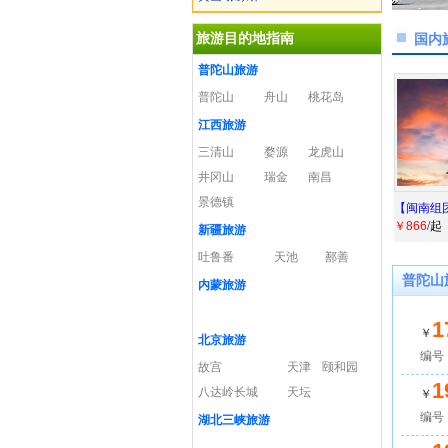
旅游目的地指南
国内
普陀山旅游
普陀山
舟山
桃花岛
江西旅游
三清山
婺源
龙虎山
井冈山
瑞金
南昌
景德镇
【闽南组
￥866
/起
新疆旅游
吐鲁番
天池
鄯善
普陀山
内蒙旅游
1
￥
北京旅游
编号：
故宫
天津
颐和园
1
八达岭长城
天坛
￥
编号：
湖北三峡旅游