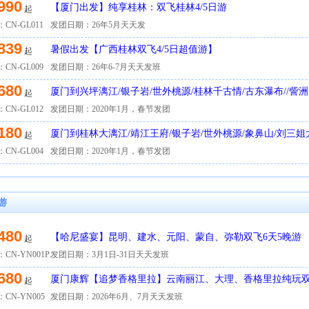
990
【厦门出发】纯享桂林：双飞桂林4/5日游
起
CN-GL011
发团日期：26年5月天天发
839
暑假出发【广西桂林双飞4/5日超值游】
起
CN-GL009
发团日期：26年6-7月天天发班
680
厦门到兴坪漓江/银子岩/世外桃源/桂林千古情/古东瀑布//訾
起
水印象C）
CN-GL012
发团日期：2020年1月，春节发团
180
厦门到桂林大漓江/靖江王府/银子岩/世外桃源/象鼻山/刘三
起
【悦享桂林A】
CN-GL004
发团日期：2020年1月，春节发团
游
480
【哈尼盛宴】昆明、建水、元阳、蒙自、弥勒双飞6天5晚游
起
CN-YN001P
发团日期：3月1日-31日天天发班
680
厦门康辉【追梦香格里拉】云南丽江、大理、香格里拉纯玩
起
CN-YN005
发团日期：2026年6月、7月天天发班