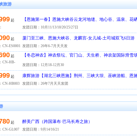
峡旅游
999
【恩施第一春】恩施大峡谷云龙河地缝、地心谷、温泉、花
起
土家女儿城品质5日游
：
发团日期：10月11/13/18/20/25/27日
090
厦门至三峡、恩施大峡谷、龙麟宫-女儿城-土司城双飞6日游
起
CN-ES0001
发团日期：26年6-7月天天发
690
【冬恋神农】神农祭坛、官门山、天生桥、神农架国际滑雪
起
三峡大坝5日游
CN-HB-
发团日期：12月18-12月30
999
康辉旅游【湖北三峡恩施】荆州、三峡大坝、巫峡游船、恩施
起
CN-HB003
发团日期：26年7月天天发团
游
780
醉美广西（跨国瀑布·巴马长寿之旅）
起
CN-GL007
发团日期：9月14/16/21