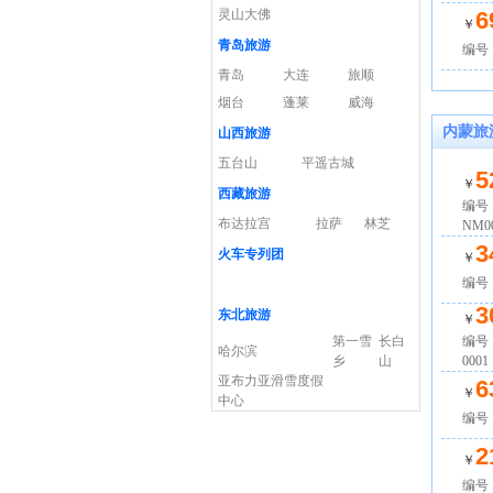
灵山大佛
6
￥
青岛旅游
编号：
青岛
大连
旅顺
烟台
蓬莱
威海
内蒙旅
山西旅游
五台山
平遥古城
5
￥
西藏旅游
编号
布达拉宫
拉萨
林芝
NM0
3
火车专列团
￥
编号：
3
东北旅游
￥
第一雪
长白
编号：
哈尔滨
乡
山
0001
亚布力亚滑雪度假
6
￥
中心
编号：
2
￥
编号：