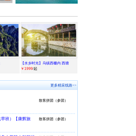
辑
【水乡时光】乌镇西栅内 西塘
￥1999
/起
更多精采线路>>
散客拼团（参团）
航早班）【康辉旅
散客拼团（参团）