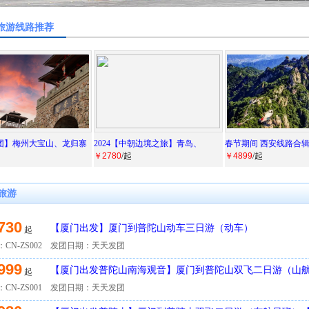
旅游线路推荐
团】梅州大宝山、龙归寨
2024【中朝边境之旅】青岛、
春节期间 西安线路合
￥2780
/起
￥4899
/起
旅游
730
【厦门出发】厦门到普陀山动车三日游（动车）
起
CN-ZS002
发团日期：天天发团
999
【厦门出发普陀山南海观音】厦门到普陀山双飞二日游（山
起
游】
CN-ZS001
发团日期：天天发团